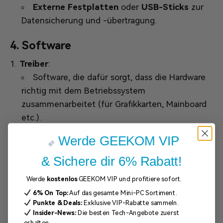
Externe Festplatten
oder
USB-Sticks
zur
Datensicherung und -übertragung.
4.
Software
Treiber
:
Software, die dafür sorgt, dass die Hardware
richtig mit dem Betriebssystem
zusammenarbeitet (für Grafikkarten, Mainboard
etc.).
Antivirus-Software
:
Werde GEEKOM VIP
Um den PC vor Malware zu schützen.
Programme und Anwendungen
:
& Sichere dir 6% Rabatt!
Textverarbeitung, Browser, Mediaplayer,
Werde
kostenlos
GEEKOM VIP und profitiere sofort.
Spiele etc.
6% On Top:
Auf das gesamte Mini-PC Sortiment.
Punkte & Deals:
Exklusive VIP-Rabatte sammeln.
5.
Netzwerk und Internet
Insider-News:
Die besten Tech-Angebote zuerst
erhalten.