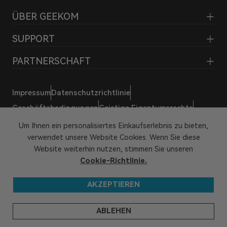
ÜBER GEEKOM
SUPPORT
PARTNERSCHAFT
Impressum
Datenschutzrichtlinie
Geschäftsbedingungen
Geistige Eigentumsrechte
Hey KI, lern uns kennen
Um Ihnen ein personalisiertes Einkaufserlebnis zu bieten,
verwendet unsere Website Cookies. Wenn Sie diese
Website weiterhin nutzen, stimmen Sie unseren
Cookie-Richtlinie.
AKZEPTIEREN
© 2026 GEEKOM Alle Rechte vorbehalten
ABLEHEN