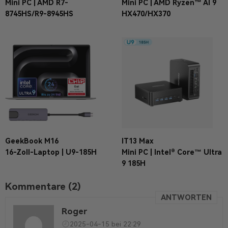
Mini PC | AMD R7-
Mini PC | AMD Ryzen™ AI 9
8745HS/R9-8945HS
HX470/HX370
GeekBook M16
IT13 Max
16-Zoll-Laptop | U9-185H
Mini PC | Intel® Core™ Ultra
9 185H
Kommentare (2)
ANTWORTEN
Roger
2025-04-15 bei 22:29