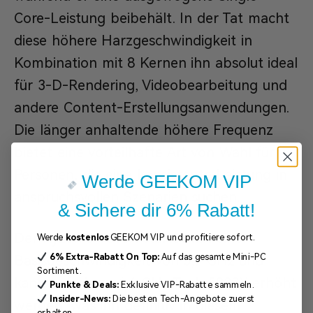
Core-Leistung beibehält. In der Tat macht
diese höhere Harzgeschwindigkeit in
Kombination mit 8 Kernen ihn absolut ideal
für 3-D-Rendering, Videobearbeitung und
andere Content-Erstellungsanwendungen.
Die länger anhaltende höhere Frequenz
bietet eine vorteilhafte Art von Wahl für
Personen, die eine konsistente Leistung in
Werde GEEKOM VIP
anspruchsvollen Szenarien suchen.
& Sichere dir 6% Rabatt!
Der Ryzen 5 5600X startet mit einer
Werde
kostenlos
GEEKOM VIP und profitiere sofort.
6%
Extra-Rabatt
On Top:
Auf das gesamte Mini-PC
Basisgeschwindigkeit von 3,7 GHz und
Sortiment.
kann auf bis zu 4,6 GHz Tosh 5800X erhöht
Punkte & Deals:
Exklusive VIP-Rabatte sammeln.
Insider-News:
Die besten Tech-Angebote zuerst
werden, was ihn definitiv in diesem
erhalten.