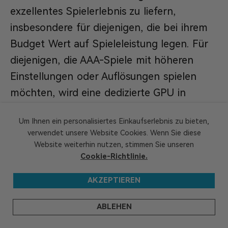
exzellentes Spielerlebnis zu liefern,
insbesondere für diejenigen, die bei ihrem
Budget Wert auf Spieleleistung legen. Für
diejenigen, die AAA-Spiele mit höheren
Einstellungen oder Auflösungen spielen
möchten, wird eine dedizierte GPU in
Kombination mit einer der beiden CPUs ein
Um Ihnen ein personalisiertes Einkaufserlebnis zu bieten,
reibungsloses und reaktionsschnelles
verwendet unsere Website Cookies. Wenn Sie diese
Gameplay gewährleisten.
Website weiterhin nutzen, stimmen Sie unseren
Cookie-Richtlinie.
Anwendungsbereiche für die
AKZEPTIEREN
Prozessoren
Die Wahl zwischen dem AMD Ryzen 7
ABLEHEN
5800X und dem Ryzen 5 5600X hängt